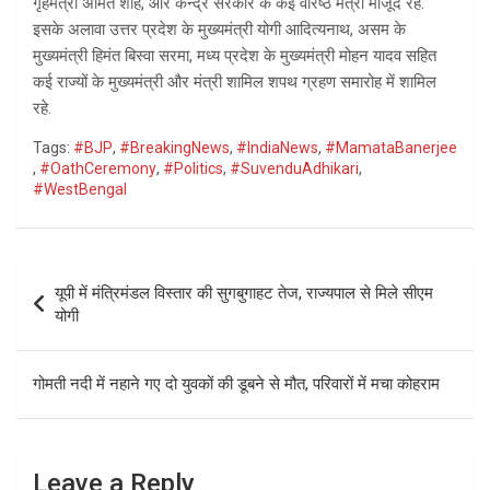
गृहमंत्री अमित शाह, और केन्द्र सरकार के कई वरिष्ठ मेंत्री मौजूद रहे.
इसके अलावा उत्तर प्रदेश के मुख्यमंत्री योगी आदित्यनाथ, असम के
मुख्यमंत्री हिमंत बिस्वा सरमा, मध्य प्रदेश के मुख्यमंत्री मोहन यादव सहित
कई राज्यों के मुख्यमंत्री और मंत्री शामिल शपथ ग्रहण समारोह में शामिल
रहे.
Tags:
#BJP
,
#BreakingNews
,
#IndiaNews
,
#MamataBanerjee
,
#OathCeremony
,
#Politics
,
#SuvenduAdhikari
,
#WestBengal
Post
यूपी में मंत्रिमंडल विस्तार की सुगबुगाहट तेज, राज्यपाल से मिले सीएम
navigation
योगी
गोमती नदी में नहाने गए दो युवकों की डूबने से मौत, परिवारों में मचा कोहराम
Leave a Reply