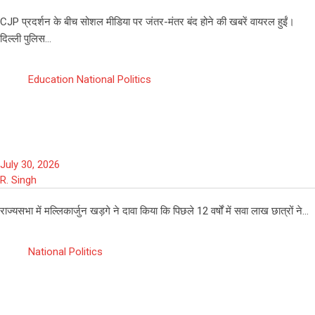
CJP प्रदर्शन के बीच सोशल मीडिया पर जंतर-मंतर बंद होने की खबरें वायरल हुईं।
दिल्ली पुलिस…
Education
National
Politics
राज्यसभा में मल्लिकार्जुन खड़गे का बड़ा दावा,
12 साल में सवा लाख छात्रों ने सुसाइड किया:
July 30, 2026
R. Singh
राज्यसभा में मल्लिकार्जुन खड़गे ने दावा किया कि पिछले 12 वर्षों में सवा लाख छात्रों ने…
National
Politics
राहुल गांधी के 5 बड़े बयान जिन पर लोकसभा में
छिड़ गई तीखी बहस