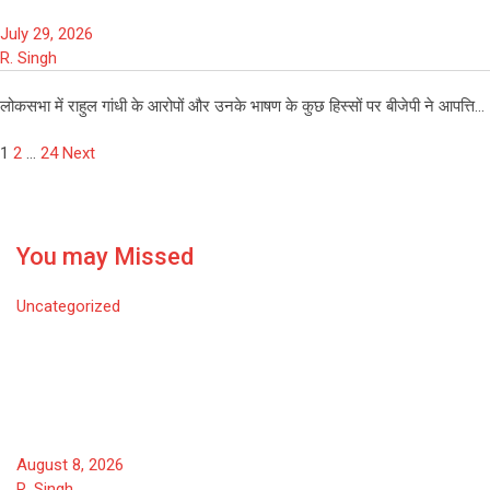
July 29, 2026
R. Singh
लोकसभा में राहुल गांधी के आरोपों और उनके भाषण के कुछ हिस्सों पर बीजेपी ने आपत्ति…
Posts
1
2
…
24
Next
pagination
You may Missed
Uncategorized
प्रयागराज में छात्रों की गूंज कार्यक्रम में
राहुल गांधी बोले- सिस्टम ने युवाओं को
चक्रव्यूह में फंसा दिया
August 8, 2026
R. Singh