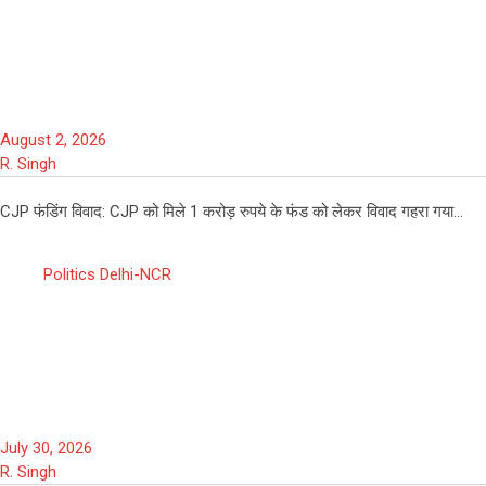
CJP फंडिंग विवाद: CJP को मिले 1 करोड़
रुपये के फंड पर विवाद, RTI एक्टिविस्ट ने ECI
और CBIC से की शिकायत
August 2, 2026
R. Singh
CJP फंडिंग विवाद: CJP को मिले 1 करोड़ रुपये के फंड को लेकर विवाद गहरा गया…
Politics
Delhi-NCR
जंतर-मंतर बंद को लेकर बड़ी खबर! दिल्ली
पुलिस ने सुप्रीम कोर्ट के निर्देशों का हवाला देते
हुए कहीं 4 बड़ी बातें
July 30, 2026
R. Singh