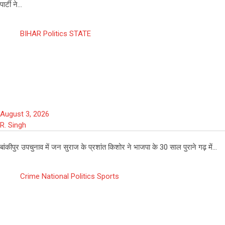
पार्टी ने…
BIHAR
Politics
STATE
30 साल बाद बदला बांकीपुर का राजनीतिक
समीकरण, प्रशांत किशोर को 18,953 वोटों से
मिली बड़ी जीत
August 3, 2026
R. Singh
बांकीपुर उपचुनाव में जन सुराज के प्रशांत किशोर ने भाजपा के 30 साल पुराने गढ़ में…
Crime
National
Politics
Sports
बृजभूषण शरण सिंह बरी: 3 साल से ज्यादा चली
कानूनी लड़ाई के बाद कोर्ट का बड़ा फैसला