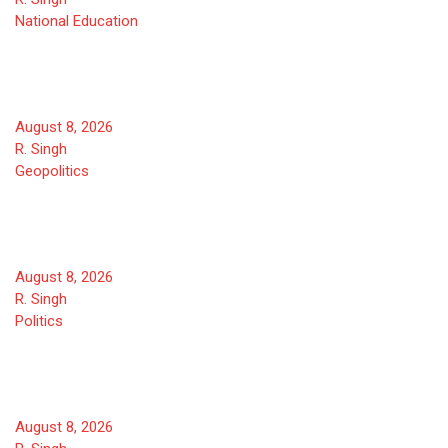
National
Education
IIT दिल्ली दीक्षांत समारोह: “सिर्फ सवाल
नहीं, समाधान भी खोजें” PM मोदी
August 8, 2026
R. Singh
Geopolitics
अरुणाचल प्रदेश में चीनी घुसपैठ नहीं, CM
खांडू का दावा
August 8, 2026
R. Singh
Politics
‘P’ से पिछड़ा या पंडित? 4 बार CM रहीं
मायावती ने PDA फॉर्मूले पर उठाए सवाल
August 8, 2026