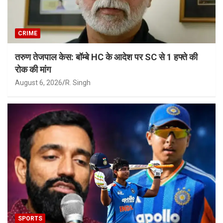
CRIME
तरुण तेजपाल केस: बॉम्बे HC के आदेश पर SC से 1 हफ्ते की
रोक की मांग
August 6, 2026
R. Singh
SPORTS