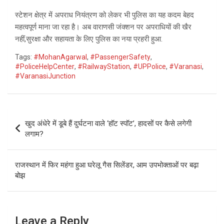
स्टेशन क्षेत्र में अपराध नियंत्रण को लेकर भी पुलिस का यह कदम बेहद
महत्वपूर्ण माना जा रहा है। अब वाराणसी जंक्शन पर अपराधियों की खैर
नहीं,सुरक्षा और सहायता के लिए पुलिस का नया प्रहरी हुआ.
Tags:
#MohanAgarwal
,
#PassengerSafety
,
#PoliceHelpCenter
,
#RailwayStation
,
#UPPolice
,
#Varanasi
,
#VaranasiJunction
Post
खुद अंधेरे में डूबे हैं दुर्घटना वाले ‘हॉट स्पॉट’, हादसों पर कैसे लगेगी
navigation
लगाम?
राजस्थान में फिर महंगा हुआ घरेलू गैस सिलेंडर, आम उपभोक्ताओं पर बढ़ा
बोझ
Leave a Reply