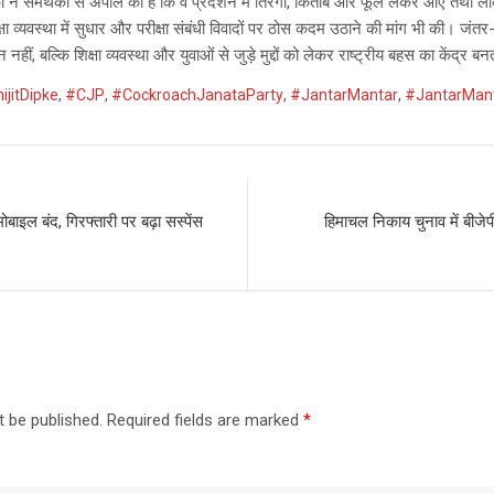
ांका ने समर्थकों से अपील की है कि वे प्रदर्शन में तिरंगा, किताबें और फूल लेकर आएं तथा
क्षा व्यवस्था में सुधार और परीक्षा संबंधी विवादों पर ठोस कदम उठाने की मांग भी की। जंतर
बल्कि शिक्षा व्यवस्था और युवाओं से जुड़े मुद्दों को लेकर राष्ट्रीय बहस का केंद्र बन
ijitDipke
,
#CJP
,
#CockroachJanataParty
,
#JantarMantar
,
#JantarMant
ोबाइल बंद, गिरफ्तारी पर बढ़ा सस्पेंस
हिमाचल निकाय चुनाव में बीजेप
t be published.
Required fields are marked
*