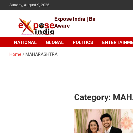
Skip
Sunday, August 9, 2026
to
content
Expose India | Be
Aware
NATIONAL
GLOBAL
POLITICS
ENTERTAINM
Home
MAHARASHTRA
Category:
MAH