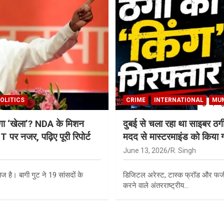
OLITICS
CRIME
INTERNATIONAL
MU
 होगा ‘खेला’? NDA के मिशन
दुबई से चला रहा था साइबर ठगी
 पर नजर, पढ़िए पूरी रिपोर्ट
मदद से मास्टरमाइंड को किया ग
June 13, 2026
R. Singh
ज है। बागी गुट ने 19 सांसदों के
डिजिटल अरेस्ट, टास्क फ्रॉड और फर्जी
करने वाले अंतरराष्ट्रीय…