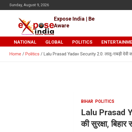
Skip
Sunday, August 9, 2026
to
content
Expose India | Be
Aware
NATIONAL
GLOBAL
POLITICS
ENTERTAINM
Home
Politics
Lalu Prasad Yadav Security 2.0: लालू-राबड़ी देवी को 
BIHAR
POLITICS
Lalu Prasad Yad
की सुरक्षा, बिहा