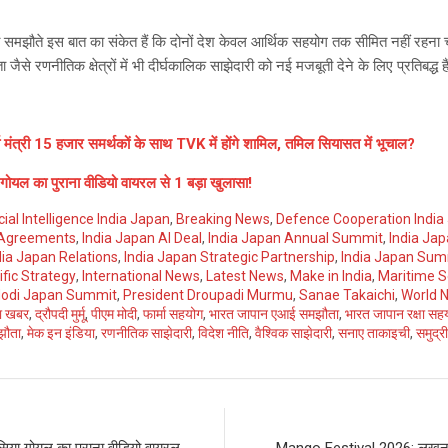
समझौते इस बात का संकेत हैं कि दोनों देश केवल आर्थिक सहयोग तक सीमित नहीं रहना चाह
ता जैसे रणनीतिक क्षेत्रों में भी दीर्घकालिक साझेदारी को नई मजबूती देने के लिए प्रतिबद्ध 
मंत्री 15 हजार समर्थकों के साथ TVK में होंगे शामिल, तमिल सियासत में भूचाल?
ोयल का पुराना वीडियो वायरल से 1 बड़ा खुलासा!
icial Intelligence India Japan
,
Breaking News
,
Defence Cooperation India
 Agreements
,
India Japan AI Deal
,
India Japan Annual Summit
,
India Ja
dia Japan Relations
,
India Japan Strategic Partnership
,
India Japan Sum
ific Strategy
,
International News
,
Latest News
,
Make in India
,
Maritime S
odi Japan Summit
,
President Droupadi Murmu
,
Sanae Takaichi
,
World 
ा खबर
,
द्रौपदी मुर्मू
,
पीएम मोदी
,
फार्मा सहयोग
,
भारत जापान एआई समझौता
,
भारत जापान रक्षा सह
झौता
,
मेक इन इंडिया
,
रणनीतिक साझेदारी
,
विदेश नीति
,
वैश्विक साझेदारी
,
सनाए ताकाइची
,
समुद्री
िया गोयल का पुराना वीडियो वायरल
Mango Festival 2026: लखनऊ