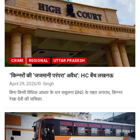
CRIME
REGIONAL
UTTAR PRADESH
‘किन्नरों की ‘जजमानी परंपरा’ अवैध’: HC बेंच लखनऊ
April 29, 2026
R. Singh
बिना किसी विधिक आधार के धन वसूलना BNS के तहत अपराध, किन्नर
रेखा देवी की याचिका…