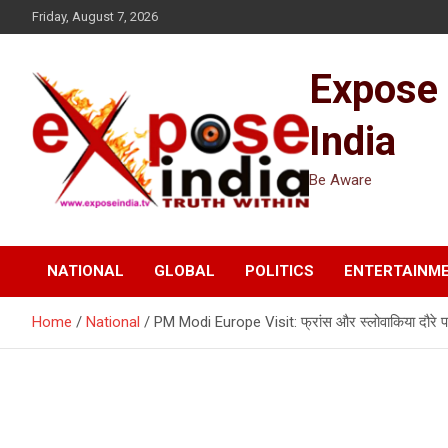
Skip
Friday, August 7, 2026
to
content
Expose
India
Be Aware
NATIONAL
GLOBAL
POLITICS
ENTERTAINM
Home
National
PM Modi Europe Visit: फ्रांस और स्लोवाकिया दौरे पर 