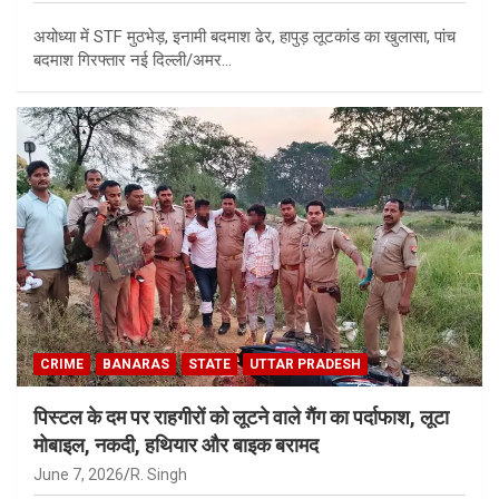
अयोध्या में STF मुठभेड़, इनामी बदमाश ढेर, हापुड़ लूटकांड का खुलासा, पांच
बदमाश गिरफ्तार नई दिल्ली/अमर…
CRIME
BANARAS
STATE
UTTAR PRADESH
पिस्टल के दम पर राहगीरों को लूटने वाले गैंग का पर्दाफाश, लूटा
मोबाइल, नकदी, हथियार और बाइक बरामद
June 7, 2026
R. Singh