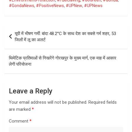
#EnvironmentProtection
,
#FuelSaving
,
#GoGreen
,
#Gonda
,
#GondaNews
,
#PositiveNews
,
#UPNew
,
#UPNews
Post
यूपी में भीषण गर्मी: बांदा 48.2°C के साथ देश का सबसे गर्म शहर, 53
navigation
जिलों में लू का अलर्ट
थिमेटिक प्रतिमाओं से निखरेंगे गोरखपुर के मुख्य मार्ग, एक माह में आकार
लेगी परियोजना
Leave a Reply
Your email address will not be published.
Required fields
are marked
*
Comment
*