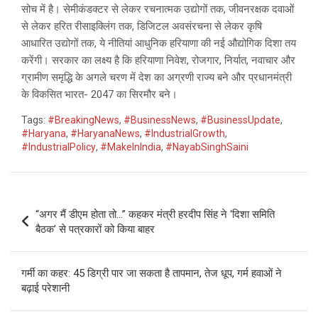
सोच में है। सेमीकंडक्टर से लेकर रचनात्मक उ‌द्योगों तक, जीवनरक्षक दवाओं
से लेकर हरित रीसाइक्लिंग तक, डिजिटल अवसंरचना से लेकर कृषि
आधारित उ‌द्योगों तक, ये नीतियां आधुनिक हरियाणा की नई औ‌द्योगिक दिशा तय
करेंगी। सरकार का लक्ष्य है कि हरियाणा निवेश, रोजगार, निर्यात, नवाचार और
ग्रामीण समृ‌द्धि के अगले चरण में देश का अग्रणी राज्य बने और प्रधानमंत्री
के विकसित भारत- 2047 का सिरमौर बने।
Tags:
#BreakingNews
,
#BusinessNews
,
#BusinessUpdate
,
#Haryana
,
#HaryanaNews
,
#IndustrialGrowth
,
#IndustrialPolicy
,
#MakeInIndia
,
#NayabSinghSaini
Post
“अगर मैं डीएम होता तो…” कहकर मंत्री हरदीप सिंह ने ‘दिशा समिति
navigation
बैठक’ से पत्रकारों को किया बाहर
गर्मी का कहर: 45 डिग्री पार जा सकता है तापमान, तेज धूप, गर्म हवाओं ने
बढ़ाई परेशानी