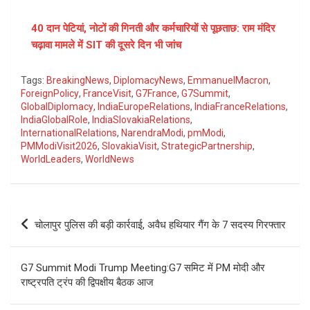
40 दान पेटियां, नोटों की गिनती और कर्मचारियों से पूछताछ: राम मंदिर
चढ़ावा मामले में SIT की दूसरे दिन भी जांच
Tags:
BreakingNews
,
DiplomacyNews
,
EmmanuelMacron
,
ForeignPolicy
,
FranceVisit
,
G7France
,
G7Summit
,
GlobalDiplomacy
,
IndiaEuropeRelations
,
IndiaFranceRelations
,
IndiaGlobalRole
,
IndiaSlovakiaRelations
,
InternationalRelations
,
NarendraModi
,
pmModi
,
PMModiVisit2026
,
SlovakiaVisit
,
StrategicPartnership
,
WorldLeaders
,
WorldNews
Post
चोलापुर पुलिस की बड़ी कार्रवाई, अवैध हथियार गैंग के 7 सदस्य गिरफ्तार
navigation
G7 Summit Modi Trump Meeting:G7 समिट में PM मोदी और
राष्ट्रपति ट्रंप की द्विपक्षीय बैठक आज