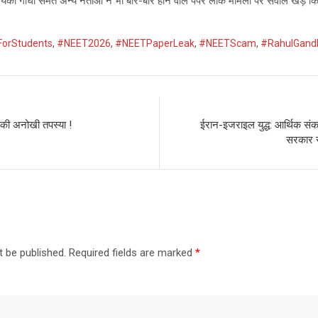
ियंका गांधी समेत अन्य नेताओं ने भी बार-बार होने वाले पेपर लीक मामलों पर सवाल खड़
ForStudents
,
#NEET2026
,
#NEETPaperLeak
,
#NEETScam
,
#RahulGand
 की अनोखी तपस्या !
ईरान-इजराइल युद्ध: आर्थिक संक
सरकार से
t be published.
Required fields are marked
*