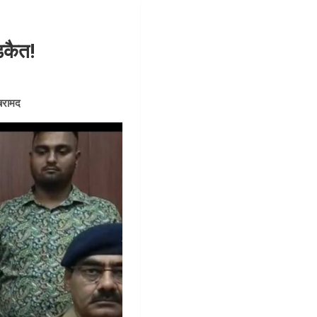
डकैत!
बरामद