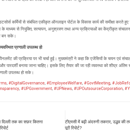
टसोर्स कर्मियों से संबंधित एकीकृत ऑनलाइन पोर्टल के विकास कार्य की समीक्षा करते हुए इ
्टल के माध्यम से नियुक्ति, सत्यापन, अनुश्रवण तथा अन्य प्रक्रियाओं का केंद्रीकृत संचा
वी बन सके।
्यवस्थित प्रणाली उपलब्ध हो
म्पैनलमेंट की प्रक्रिया पर भी चर्चा हुई। मुख्यमंत्री ने कहा कि एजेंसियों के चयन एवं स
 और पारदर्शी बनाया जाना चाहिए। इसके लिए तैयार की जा रही व्यवस्था को शीघ्र अंतिम र
रणाली उपलब्ध हो सके।
orms
,
#DigitalGovernance
,
#EmployeeWelfare
,
#GovtMeeting
,
#JobRef
nsparency
,
#UPGovernment
,
#UPNews
,
#UPOutsourceCorporation
,
#Y
े दिल्ली तक का सफ़र कितना
टीएमसी में बढ़ी अंदरुनी तकरार, उद्धव की तर
रिपोर्ट
पूरी रिपोर्ट?